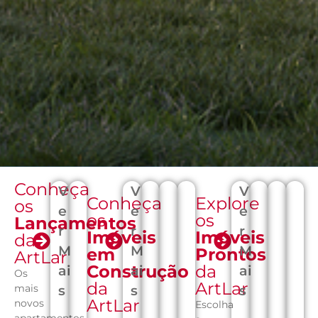
Conheça
V
V
V
10
Conheça
Explore
os
e
e
e
os
os
Lançamentos
r
r
r
Imóveis
Imóveis
da
M
M
M
em
Prontos
ArtLar
Construção
da
ai
ai
ai
Os
da
ArtLar
mais
s
s
s
ArtLar
novos
Escolha