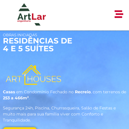
OBRAS INICIADAS
RESIDÊNCIAS
DE
4 E 5 SUÍTES
Casas
em Condomínio Fechado no
Recreio
, com terrenos de
253 a 466m²
.
Segurança 24h, Piscina, Churrasqueira, Salão de Festas e
muito mais para sua família viver com Conforto e
Tranquilidade.