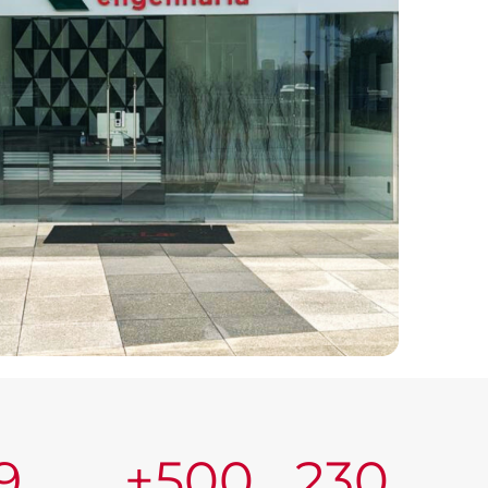
9
+
500
230