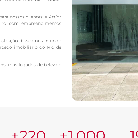
ra nossos clientes, a
Artlar
neiro com empreendimentos
strução: buscamos infundir
rcado imobiliário do Rio de
cios, mas legados de beleza e
+
220
+
1.000
1