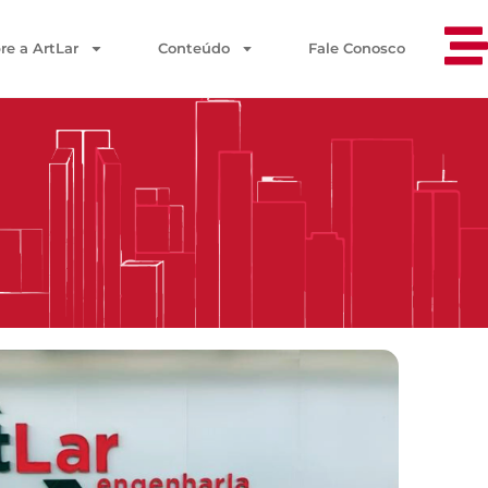
re a ArtLar
Conteúdo
Fale Conosco