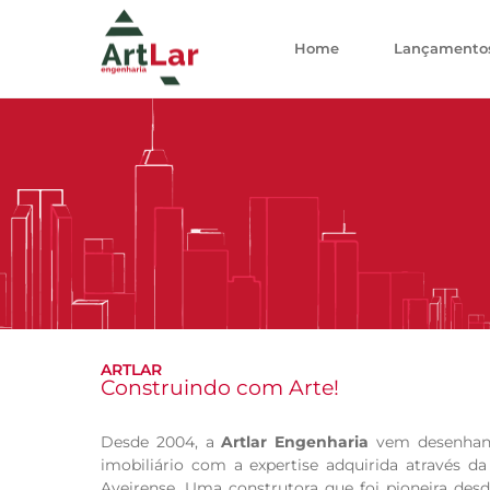
Home
Lançamento
ARTLAR
Construindo com Arte!
Desde 2004, a
Artlar Engenharia
vem desenhan
imobiliário com a expertise adquirida através d
Aveirense.
Uma construtora que foi pioneira des