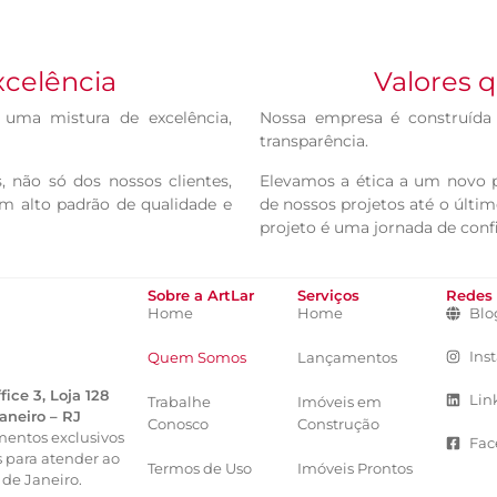
celência
Valores 
 uma mistura de excelência,
Nossa empresa é construída s
transparência.
 não só dos nossos clientes,
Elevamos a ética a um novo 
 alto padrão de qualidade e
de nossos projetos até o últim
projeto é uma jornada de conf
Sobre a ArtLar
Serviços
Redes 
Home
Home
Blo
Ins
Quem Somos
Lançamentos
ice 3, Loja 128
Lin
Trabalhe
Imóveis em
Janeiro – RJ
Conosco
Construção
entos exclusivos
Fac
 para atender ao
Termos de Uso
Imóveis Prontos
 de Janeiro.