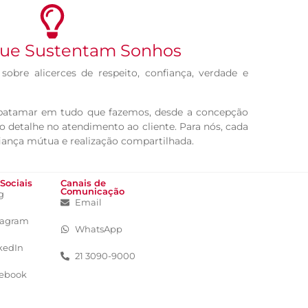
que Sustentam Sonhos
obre alicerces de respeito, confiança, verdade e
patamar em tudo que fazemos, desde a concepção
o detalhe no atendimento ao cliente. Para nós, cada
iança mútua e realização compartilhada.
Sociais
Canais de
Comunicação
g
Email
tagram
WhatsApp
kedIn
21 3090-9000
ebook