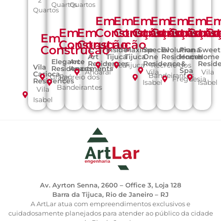
2
Quartos
Quartos
Quartos
Em
Em
Em
Em
Em
Em
E
Em
Em
Construção
Construção
Construção
Construção
Constru
Cons
Co
Em
Construção
Construção
Construção
L'
Inside
Maxime
Special
Evolution
Prana
Sweet
Art
Tijuca
Tijuca
One
Residences
Home
Home
Elegance
Art
Residences
Residence
&
Resid
Tijuca
Tijuca
Recreio dos
Vila
Residences
Apartments
Spa
Andaraí
Vila
Vila
Carioca
Bandeirantes
Grajaú
Recreio dos
Freguesia
Residences
Isabel
Isabel
Bandeirantes
Vila
Isabel
Av. Ayrton Senna, 2600 – Office 3, Loja 128
Barra da Tijuca, Rio de Janeiro – RJ
A ArtLar atua com empreendimentos exclusivos e
cuidadosamente planejados para atender ao público da cidade