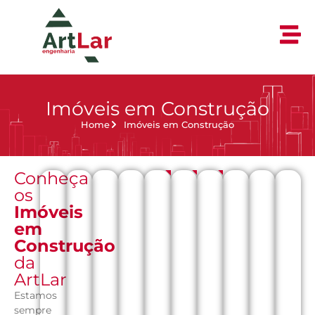
Imóveis em Construção
Home
Imóveis em Construção
Conheça
100% VENDIDO
100% VENDIDO
100% VENDIDO
os
Imóveis
em
Construção
da
ArtLar
Estamos
sempre