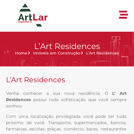
L’Art Residences
Home
Imóveis em Construção
L’Art Residences
L’Art Residences
Venha conhecer a sua nova residência. O
L’ Art
Residences
possui toda sofisticação que você sempre
sonhou.
Com uma localização privilegiada você pode ter tudo
próximo de você. Transporte, supermercados, bancos,
farmácias, escolas, praças, comércio, bares, restaurantes