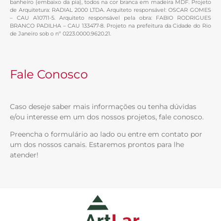
banheiro (embaixo da pia), todos na cor branca em madeira MDF. Projeto
de Arquitetura: RADIAL 2000 LTDA. Arquiteto responsável: OSCAR GOMES
– CAU A10711-5. Arquiteto responsável pela obra: FABIO RODRIGUES
BRANCO PADILHA – CAU 133477-8. Projeto na prefeitura da Cidade do Rio
de Janeiro sob o nº 0223.0000.9620.21.
Fale Conosco
Caso deseje saber mais informações ou tenha dúvidas
e/ou interesse em um dos nossos projetos, fale conosco.
Preencha o formulário ao lado ou entre em contato por
um dos nossos canais. Estaremos prontos para lhe
atender!